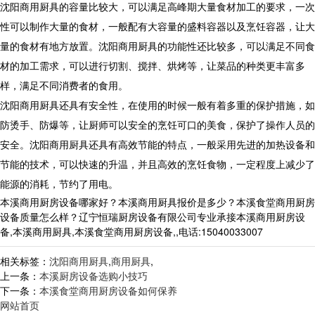
沈阳商用厨具的容量比较大，可以满足高峰期大量食材加工的要求，一次
性可以制作大量的食材，一般配有大容量的盛料容器以及烹饪容器，让大
量的食材有地方放置。沈阳商用厨具的功能性还比较多，可以满足不同食
材的加工需求，可以进行切割、搅拌、烘烤等，让菜品的种类更丰富多
样，满足不同消费者的食用。
沈阳商用厨具还具有安全性，在使用的时候一般有着多重的保护措施，如
防烫手、防爆等，让厨师可以安全的烹饪可口的美食，保护了操作人员的
安全。沈阳商用厨具还具有高效节能的特点，一般采用先进的加热设备和
节能的技术，可以快速的升温，并且高效的烹饪食物，一定程度上减少了
能源的消耗，节约了用电。
本溪商用厨房设备哪家好？本溪商用厨具报价是多少？本溪食堂商用厨房
设备质量怎么样？辽宁恒瑞厨房设备有限公司专业承接本溪商用厨房设
备,本溪商用厨具,本溪食堂商用厨房设备,,电话:15040033007
相关标签：
沈阳商用厨具
,
商用厨具
,
上一条：
本溪厨房设备选购小技巧
下一条：
本溪食堂商用厨房设备如何保养
网站首页