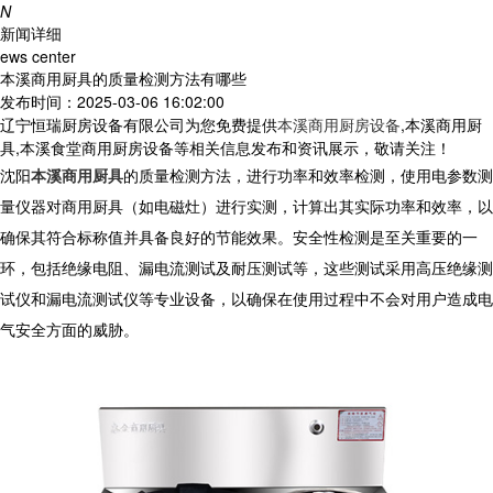
N
新闻详细
ews center
本溪商用厨具的质量检测方法有哪些
发布时间：2025-03-06 16:02:00
辽宁恒瑞厨房设备有限公司为您免费提供
本溪商用厨房设备
,本溪商用厨
具,本溪食堂商用厨房设备等相关信息发布和资讯展示，敬请关注！
沈阳
本溪商用厨具
的质量检测方法，进行功率和效率检测，使用电参数测
量仪器对
商用厨具
（如电磁灶）进行实测，计算出其实际功率和效率，以
确保其符合标称值并具备良好的节能效果。安全性检测是至关重要的一
环，包括绝缘电阻、漏电流测试及耐压测试等，这些测试采用高压绝缘测
试仪和漏电流测试仪等专业设备，以确保在使用过程中不会对用户造成电
气安全方面的威胁。