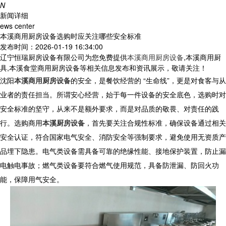
N
新闻详细
ews center
本溪商用厨房设备选购时应关注哪些安全标准
发布时间：2026-01-19 16:34:00
辽宁恒瑞厨房设备有限公司为您免费提供
本溪商用厨房设备
,本溪商用厨
具,本溪食堂商用厨房设备等相关信息发布和资讯展示，敬请关注！
沈阳
本溪商用厨房设备
的安全，是餐饮经营的
“
生命线
”
，更是对食客与从
业者的责任担当。所谓安心经营，始于每一件设备的安全底色，选购时对
安全标准的坚守，从来不是额外要求，而是对品质的敬畏、对责任的践
行。选购
商用
本溪厨房设备
，首先要关注合规性标准，确保设备通过相关
安全认证，符合国家电气安全、消防安全等强制要求，避免使用无资质产
品埋下隐患。电气类设备需具备可靠的绝缘性能、接地保护装置，防止漏
电触电事故；燃气类设备要符合燃气使用规范，具备防泄漏、防回火功
能，保障用气安全。