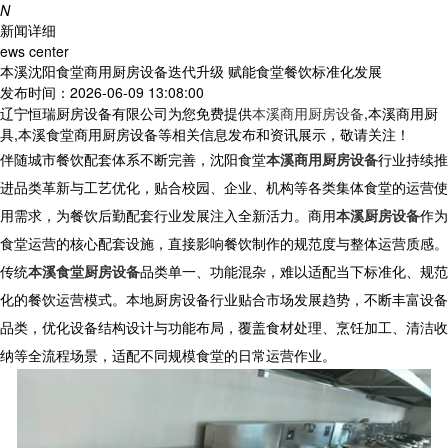
N
新闻详细
ews center
本溪沈阳食堂商用厨房设备迭代升级 赋能食堂餐饮标准化发展
发布时间：2026-06-09 13:08:00
辽宁恒瑞厨房设备有限公司为您免费提供
本溪商用厨房设备
,本溪商用厨
具,本溪食堂商用厨房设备等相关信息发布和资讯展示，敬请关注！
伴随城市餐饮配套体系不断完善，
沈阳食堂
本溪商用厨房设备
行业持续推
进品类革新与工艺优化，贴合校园、企业、机构等各类集体食堂的运营使
用需求，为餐饮后勤配套行业发展注入全新活力。
商用
本溪厨房设备
作为
食堂运营的核心配套设施，直接影响餐饮制作的规范度与整体运营质感。
传统
本溪食堂厨房设备
品类单一、功能混杂，难以适配当下标准化、规范
化的餐饮运营模式。本地厨房设备行业贴合市场发展趋势，不断丰富设备
品类，优化设备结构设计与功能布局，覆盖食材处理、烹饪加工、清洁收
纳等全流程场景，适配不同规模食堂的日常运营作业。