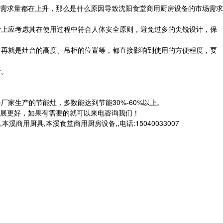
需求量都在上升，那么是什么原因导致沈阳食堂商用厨房设备的市场需求
计上应考虑其在使用过程中符合人体安全原则，避免过多的尖锐设计，保
。再就是灶台的高度、吊柜的位置等，都直接影响到使用的方便程度，要
量。
家生产的节能灶，多数能达到节能30%-60%以上。
展更好，如果有需要的就可以来电咨询我们！
厨具,本溪食堂商用厨房设备,,电话:15040033007