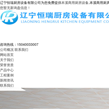
辽宁恒瑞厨房设备有限公司为您免费提供
本溪商用厨房设备
,本溪商用厨
您暂无新询盘信息！
咨询热线：
15040033007
公司概况
联系我们
网站首页
关于我们
荣誉资质
产品中心
工程案例
新闻资讯
联系我们