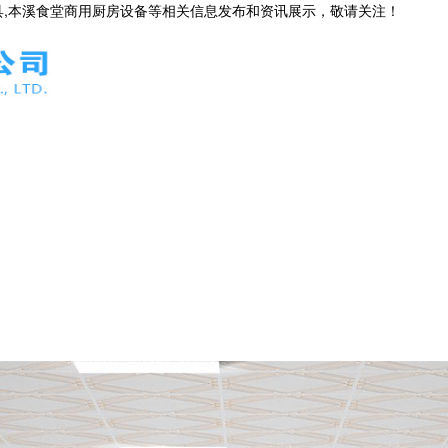
具,本溪食堂商用厨房设备等相关信息发布和资讯展示，敬请关注！