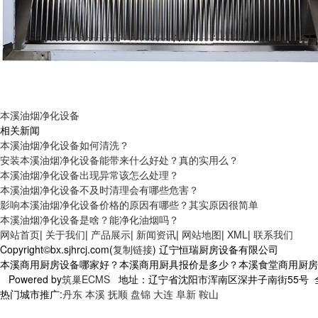
本溪油烟净化设备
相关新闻
本溪油烟净化设备如何清洗？
安装本溪油烟净化设备能带来什么好处？真的实用么？
本溪油烟净化设备出现异常该怎么处理？
本溪油烟净化设备不及时清理会有哪些危害？
影响本溪油烟净化设备价格的原因有哪些？其实原因很简单
本溪油烟净化设备是啥？能净化油烟吗？
网站首页
|
关于我们
|
产品展示
|
新闻资讯
|
网站地图
|
XML
|
联系我们
Copyright©bx.sjhrcj.com(
复制链接
) 辽宁恒瑞厨房设备有限公司
本溪商用厨房设备哪家好？本溪商用厨具报价是多少？本溪食堂商用厨房设备
Powered by
筑巢ECMS
地址：辽宁省沈阳市浑南区深井子南街55号 全国
热门城市推广:
丹东
本溪
抚顺
盘锦
大连
阜新
鞍山