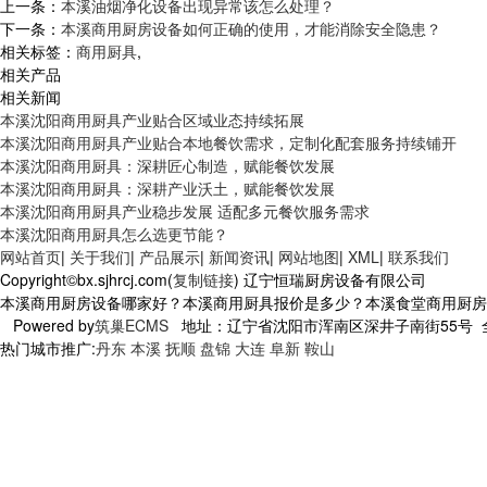
上一条：
本溪油烟净化设备出现异常该怎么处理？
下一条：
本溪商用厨房设备如何正确的使用，才能消除安全隐患？
相关标签：
商用厨具
,
相关产品
相关新闻
本溪沈阳商用厨具产业贴合区域业态持续拓展
本溪沈阳商用厨具产业贴合本地餐饮需求，定制化配套服务持续铺开
本溪沈阳商用厨具：深耕匠心制造，赋能餐饮发展
本溪沈阳商用厨具：深耕产业沃土，赋能餐饮发展
本溪沈阳商用厨具产业稳步发展 适配多元餐饮服务需求
本溪沈阳商用厨具怎么选更节能？
网站首页
|
关于我们
|
产品展示
|
新闻资讯
|
网站地图
|
XML
|
联系我们
Copyright©bx.sjhrcj.com(
复制链接
) 辽宁恒瑞厨房设备有限公司
本溪商用厨房设备哪家好？本溪商用厨具报价是多少？本溪食堂商用厨房设备
Powered by
筑巢ECMS
地址：辽宁省沈阳市浑南区深井子南街55号 全国
热门城市推广:
丹东
本溪
抚顺
盘锦
大连
阜新
鞍山