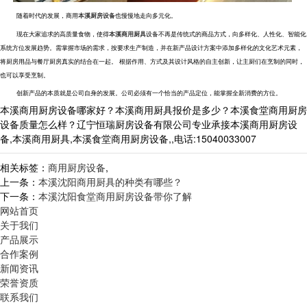
随着时代的发展，商用
本溪厨房设备
也慢慢地走向多元化。
现在大家追求的高质量食物，使得
本溪商用厨具
设备不再是传统式的商品方式，向多样化、人性化、智能化
系统方位发展趋势。需掌握市场的需求，按要求生产制造，并在新产品设计方案中添加多样化的文化艺术元素，
将厨房用品与餐厅厨房真实的结合在一起。
根据作用、方式及其设计风格的自主创新，让主厨们在烹制的同时，
也可以享受烹制。
创新产品的本质就是公司自身的发展。公司必须有一个恰当的产品定位，能掌握全新消费的方位
。
本溪商用厨房设备哪家好？本溪商用厨具报价是多少？本溪食堂商用厨房
设备质量怎么样？辽宁恒瑞厨房设备有限公司专业承接本溪商用厨房设
备,本溪商用厨具,本溪食堂商用厨房设备,,电话:15040033007
相关标签：
商用厨房设备
,
上一条：
本溪沈阳商用厨具的种类有哪些？
下一条：
本溪沈阳食堂商用厨房设备带你了解
网站首页
关于我们
产品展示
合作案例
新闻资讯
荣誉资质
联系我们