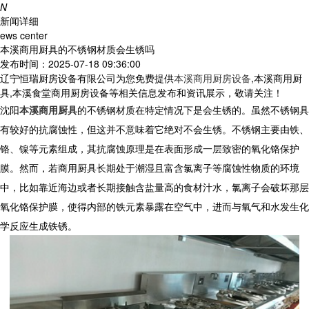
N
新闻详细
ews center
本溪商用厨具的不锈钢材质会生锈吗
发布时间：2025-07-18 09:36:00
辽宁恒瑞厨房设备有限公司为您免费提供
本溪商用厨房设备
,本溪商用厨
具,本溪食堂商用厨房设备等相关信息发布和资讯展示，敬请关注！
沈阳
本溪商用厨具
的不锈钢材质在特定情况下是会生锈的。虽然不锈钢具
有较好的抗腐蚀性，但这并不意味着它绝对不会生锈。不锈钢主要由铁、
铬、镍等元素组成，其抗腐蚀原理是在表面形成一层致密的氧化铬保护
膜。然而，若商用厨具长期处于潮湿且富含氯离子等腐蚀性物质的环境
中，比如靠近海边或者长期接触含盐量高的食材汁水，氯离子会破坏那层
氧化铬保护膜，使得内部的铁元素暴露在空气中，进而与氧气和水发生化
学反应生成铁锈。