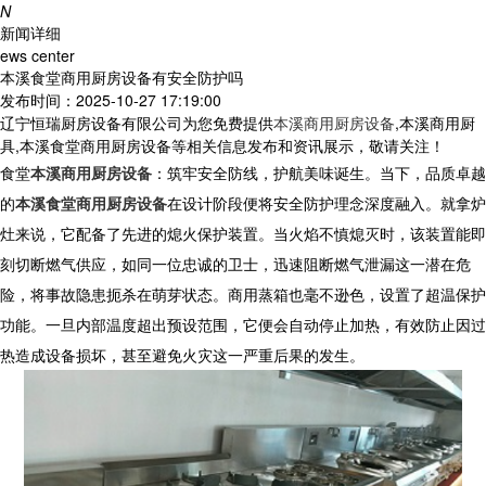
N
新闻详细
ews center
本溪食堂商用厨房设备有安全防护吗
发布时间：2025-10-27 17:19:00
辽宁恒瑞厨房设备有限公司为您免费提供
本溪商用厨房设备
,本溪商用厨
具,本溪食堂商用厨房设备等相关信息发布和资讯展示，敬请关注！
食堂
本溪商用厨房设备
：筑牢安全防线，护航美味诞生。当下，品质卓越
的
本溪食堂商用厨房设备
在设计阶段便将安全防护理念深度融入。就拿炉
灶来说，它配备了先进的熄火保护装置。当火焰不慎熄灭时，该装置能即
刻切断燃气供应，如同一位忠诚的卫士，迅速阻断燃气泄漏这一潜在危
险，将事故隐患扼杀在萌芽状态。商用蒸箱也毫不逊色，设置了超温保护
功能。一旦内部温度超出预设范围，它便会自动停止加热，有效防止因过
热造成设备损坏，甚至避免火灾这一严重后果的发生。